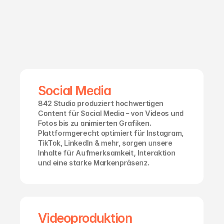
K
e
i
n
e
L
a
n
g
e
w
e
i
l
e
!
W
i
r
l
i
e
f
e
r
n
C
o
n
t
e
n
t
d
e
r
s
c
h
m
e
c
k
t
.
Social Media
842 Studio produziert hochwertigen 
Content für Social Media – von Videos und 
Fotos bis zu animierten Grafiken. 
Plattformgerecht optimiert für Instagram, 
TikTok, LinkedIn & mehr, sorgen unsere 
Inhalte für Aufmerksamkeit, Interaktion 
und eine starke Markenpräsenz.
Videoproduktion