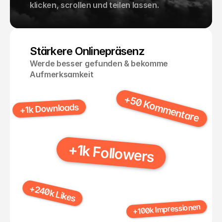
klicken, scrollen und teilen lassen.
Stärkere Onlinepräsenz
Werde besser gefunden & bekomme 
Aufmerksamkeit
+50 Kommentare
+1k Downloads
+1k Followers
+240k Likes
+100k Impressionen