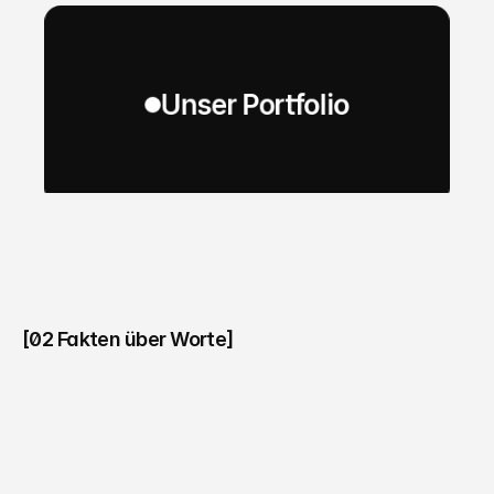
Unser Portfolio
[02 Fakten über Worte]
B
e
i
u
n
s
b
e
k
o
m
m
s
t
d
u
d
a
s
-