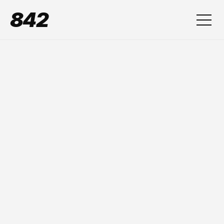
842
Projekte
8
4
2
.
s
t
u
d
i
o
Services
Über uns
Schreib uns
Schreib uns
8
4
2
S
t
u
d
i
o
s
t
e
h
t
f
ü
r
C
o
n
t
e
n
t
,
d
e
r
a
u
f
f
ä
l
l
t
u
n
d
ü
b
e
r
z
e
u
g
t
.
V
o
n
W
e
r
b
e
v
i
d
e
o
s
u
n
d
s
t
y
l
i
s
c
h
e
n
W
e
b
s
i
t
e
s
b
i
s
h
i
n
z
u