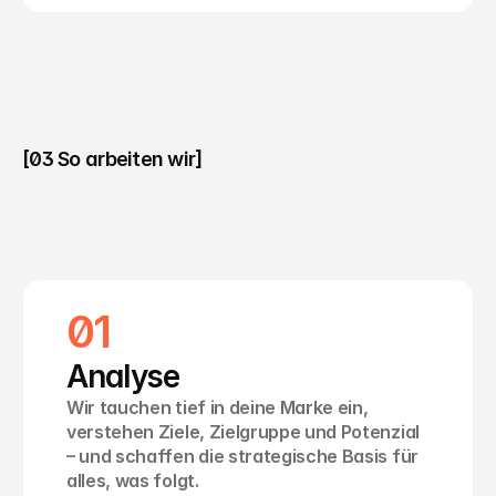
[03 So arbeiten wir]
S
o
a
r
b
e
i
t
e
n
w
i
r
:
I
d
e
e
→
E
r
g
e
b
n
i
s
.
01
Analyse
Wir tauchen tief in deine Marke ein, 
verstehen Ziele, Zielgruppe und Potenzial 
– und schaffen die strategische Basis für 
alles, was folgt.