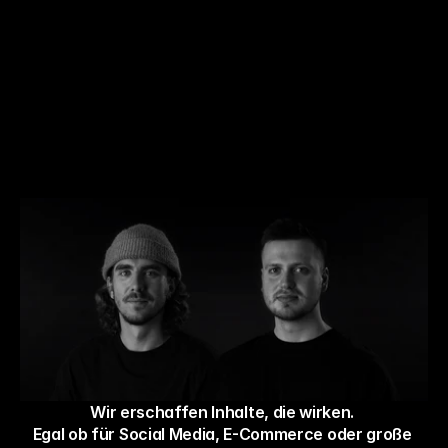
K
r
e
a
t
i
v
e
K
ö
p
f
e
.
E
c
h
t
e
M
e
n
s
c
h
e
n
.
E
i
n
e
i
n
g
e
s
p
i
e
l
t
e
s
T
e
a
m
.
Wir erschaffen Inhalte, die wirken. 
Egal ob für Social Media, E-Commerce oder große 