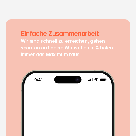
w
a
s
d
u
j
e
d
e
m
z
e
i
g
e
n
w
i
l
l
s
t
.
Einfache Zusammenarbeit
Wir sind schnell zu erreichen, gehen 
spontan auf deine Wünsche ein & holen 
immer das Maximum raus.
Der erste Entwurf ist schon 
mega! 🔥
Oh Danke! 🤩 Sollen wir noch 
eine zweite Variante machen?